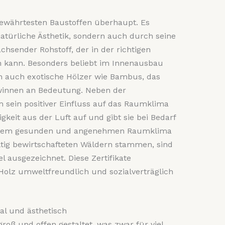
bewährtesten Baustoffen überhaupt. Es
atürliche Ästhetik, sondern auch durch seine
chsender Rohstoff, der in der richtigen
 kann. Besonders beliebt im Innenausbau
ch auch exotische Hölzer wie Bambus, das
winnen an Bedeutung. Neben der
em sein positiver Einfluss auf das Raumklima
keit aus der Luft auf und gibt sie bei Bedarf
 einem gesunden und angenehmen Raumklima
ltig bewirtschafteten Wäldern stammen, sind
l ausgezeichnet. Diese Zertifikate
Holz umweltfreundlich und sozialverträglich
al und ästhetisch
oß und offen gestaltet, was zwar für viel