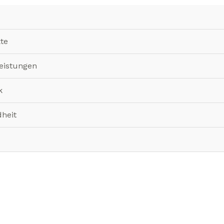
te
leistungen
k
heit