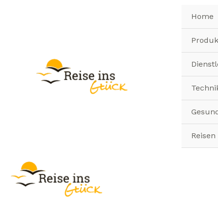
Zum
Home
Inhalt
springen
Produk
Dienst
Techni
Gesund
Reisen