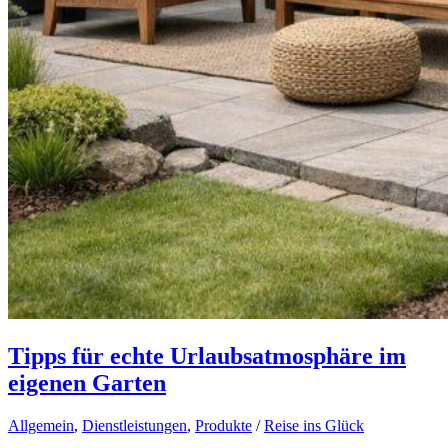
Tipps für echte Urlaubsatmosphäre im
eigenen Garten
Allgemein
,
Dienstleistungen
,
Produkte
/
Reise ins Glück