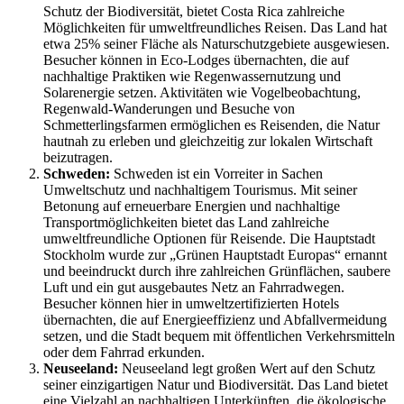
Schutz der Biodiversität, bietet Costa Rica zahlreiche
Möglichkeiten für umweltfreundliches Reisen. Das Land hat
etwa 25% seiner Fläche als Naturschutzgebiete ausgewiesen.
Besucher können in Eco-Lodges übernachten, die auf
nachhaltige Praktiken wie Regenwassernutzung und
Solarenergie setzen. Aktivitäten wie Vogelbeobachtung,
Regenwald-Wanderungen und Besuche von
Schmetterlingsfarmen ermöglichen es Reisenden, die Natur
hautnah zu erleben und gleichzeitig zur lokalen Wirtschaft
beizutragen.
Schweden:
Schweden ist ein Vorreiter in Sachen
Umweltschutz und nachhaltigem Tourismus. Mit seiner
Betonung auf erneuerbare Energien und nachhaltige
Transportmöglichkeiten bietet das Land zahlreiche
umweltfreundliche Optionen für Reisende. Die Hauptstadt
Stockholm wurde zur „Grünen Hauptstadt Europas“ ernannt
und beeindruckt durch ihre zahlreichen Grünflächen, saubere
Luft und ein gut ausgebautes Netz an Fahrradwegen.
Besucher können hier in umweltzertifizierten Hotels
übernachten, die auf Energieeffizienz und Abfallvermeidung
setzen, und die Stadt bequem mit öffentlichen Verkehrsmitteln
oder dem Fahrrad erkunden.
Neuseeland:
Neuseeland legt großen Wert auf den Schutz
seiner einzigartigen Natur und Biodiversität. Das Land bietet
eine Vielzahl an nachhaltigen Unterkünften, die ökologische