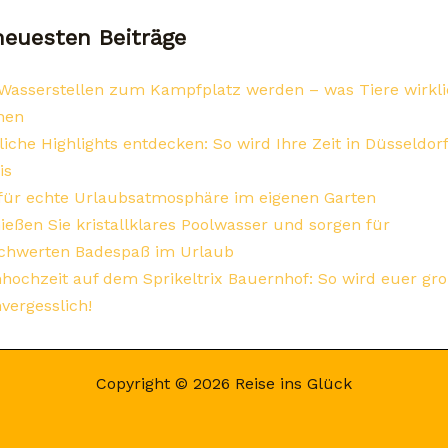
neuesten Beiträge
asserstellen zum Kampfplatz werden – was Tiere wirkl
hen
iche Highlights entdecken: So wird Ihre Zeit in Düsseldo
is
für echte Urlaubsatmosphäre im eigenen Garten
ießen Sie kristallklares Poolwasser und sorgen für
chwerten Badespaß im Urlaub
ochzeit auf dem Sprikeltrix Bauernhof: So wird euer gr
vergesslich!
Copyright © 2026 Reise ins Glück