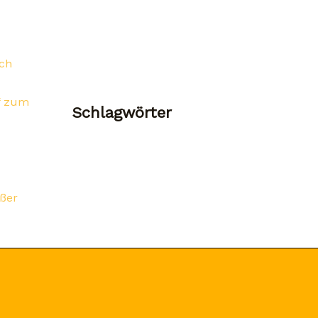
ich
rf zum
Schlagwörter
oßer