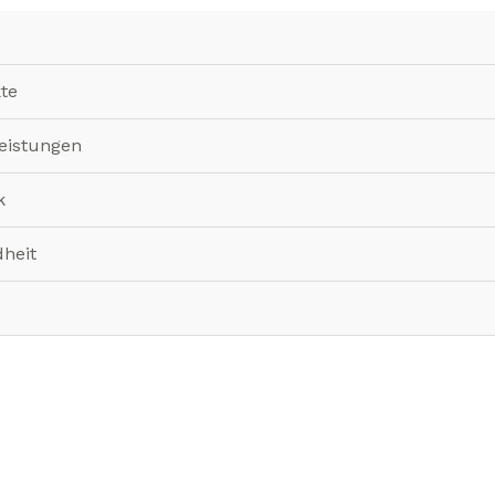
te
leistungen
k
heit