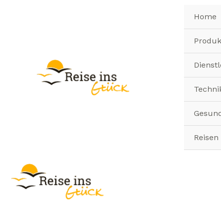
Zum
Home
Inhalt
springen
Produk
Dienst
Techni
Gesund
Reisen