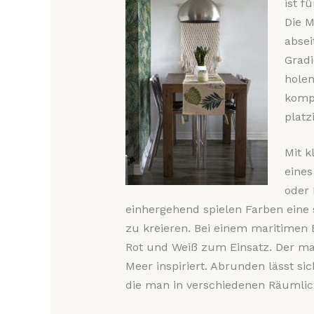
ist f
Die M
absei
Gradi
holen
kompa
platz
Mit k
eine
oder 
einhergehend spielen Farben eine 
zu kreieren. Bei einem maritimen 
Rot und Weiß zum Einsatz. Der mar
Meer inspiriert. Abrunden lässt s
die man in verschiedenen Räumlic